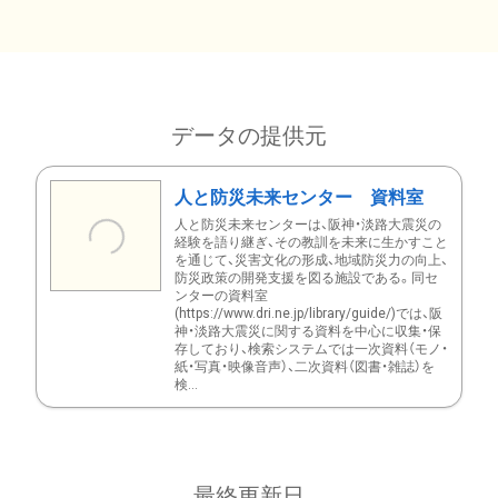
データの提供元
人と防災未来センター 資料室
人と防災未来センターは、阪神・淡路大震災の
経験を語り継ぎ、その教訓を未来に生かすこと
を通じて、災害文化の形成、地域防災力の向上、
防災政策の開発支援を図る施設である。同セ
ンターの資料室
(https://www.dri.ne.jp/library/guide/)では、阪
神・淡路大震災に関する資料を中心に収集・保
存しており、検索システムでは一次資料（モノ・
紙・写真・映像音声）、二次資料（図書・雑誌）を
検...
最終更新日