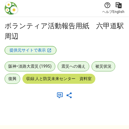
本文に飛ぶ
ヘルプ
English
ボランティア活動報告用紙 六甲道駅
周辺
提供元サイトで表示
阪神・淡路大震災 (1995)
震災への備え
被災状況
復興
収録:人と防災未来センター 資料室
メタデータ