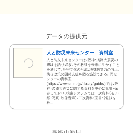
データの提供元
人と防災未来センター 資料室
人と防災未来センターは、阪神・淡路大震災の
経験を語り継ぎ、その教訓を未来に生かすこと
を通じて、災害文化の形成、地域防災力の向上、
防災政策の開発支援を図る施設である。同セ
ンターの資料室
(https://www.dri.ne.jp/library/guide/)では、阪
神・淡路大震災に関する資料を中心に収集・保
存しており、検索システムでは一次資料（モノ・
紙・写真・映像音声）、二次資料（図書・雑誌）を
検...
最終更新日