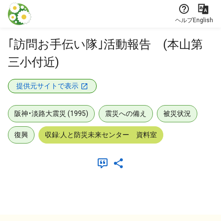
本文に飛ぶ
ヘルプ
English
｢訪問お手伝い隊｣活動報告 (本山第
三小付近)
提供元サイトで表示
阪神・淡路大震災 (1995)
震災への備え
被災状況
復興
収録:人と防災未来センター 資料室
メタデータ