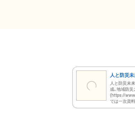
人と防災未
人と防災未来
成、地域防災
(https:/
では一次資料（