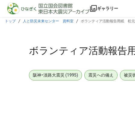
本文に飛ぶ
ギャラリー
トップ
人と防災未来センター 資料室
ボランティア活動報告用紙 松元
ボランティア活動報告
阪神・淡路大震災 (1995)
震災への備え
被災
メタデータ