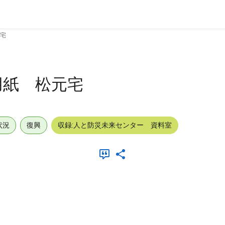
宅
用紙 松元宅
状況
復興
収録:人と防災未来センター 資料室