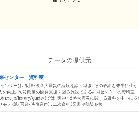
確認ください。
データの提供元
来センター 資料室
センターは、阪神・淡路大震災の経験を語り継ぎ、その教訓を未来に生か
力の向上、防災政策の開発支援を図る施設である。同センターの資料室
/www.dri.ne.jp/library/guide/)では、阪神・淡路大震災に関する資料
モノ・紙・写真・映像音声）、二次資料（図書・雑誌）を検...