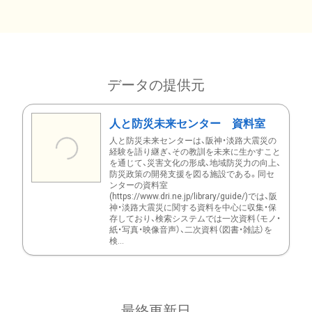
データの提供元
人と防災未来センター 資料室
人と防災未来センターは、阪神・淡路大震災の
経験を語り継ぎ、その教訓を未来に生かすこと
を通じて、災害文化の形成、地域防災力の向上、
防災政策の開発支援を図る施設である。同セ
ンターの資料室
(https://www.dri.ne.jp/library/guide/)では、阪
神・淡路大震災に関する資料を中心に収集・保
存しており、検索システムでは一次資料（モノ・
紙・写真・映像音声）、二次資料（図書・雑誌）を
検...
最終更新日