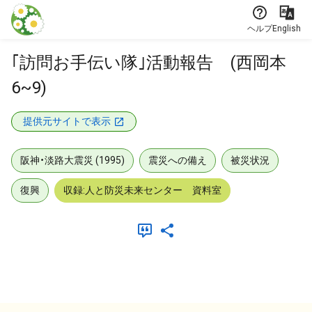
本文に飛ぶ
ヘルプ
English
｢訪問お手伝い隊｣活動報告 (西岡本
6~9)
提供元サイトで表示
阪神・淡路大震災 (1995)
震災への備え
被災状況
復興
収録:人と防災未来センター 資料室
メタデータ