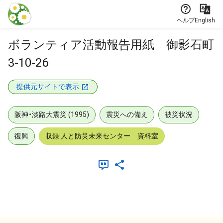
本文に飛ぶ
ヘルプ
English
ボランティア活動報告用紙 御影石町
3-10-26
提供元サイトで表示
阪神・淡路大震災 (1995)
震災への備え
被災状況
復興
収録:人と防災未来センター 資料室
メタデータ