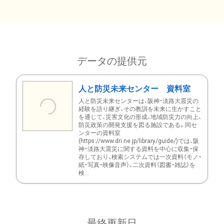
データの提供元
人と防災未来センター 資料室
人と防災未来センターは、阪神・淡路大震災の
経験を語り継ぎ、その教訓を未来に生かすこと
を通じて、災害文化の形成、地域防災力の向上、
防災政策の開発支援を図る施設である。同セ
ンターの資料室
(https://www.dri.ne.jp/library/guide/)では、阪
神・淡路大震災に関する資料を中心に収集・保
存しており、検索システムでは一次資料（モノ・
紙・写真・映像音声）、二次資料（図書・雑誌）を
検...
最終更新日