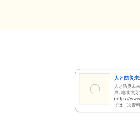
人と防災未
人と防災未来
成、地域防災
(https:/
では一次資料（