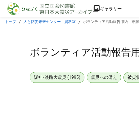
本文に飛ぶ
ギャラリー
トップ
人と防災未来センター 資料室
ボランティア活動報告用紙 東灘
ボランティア活動報告
阪神・淡路大震災 (1995)
震災への備え
被災
メタデータ