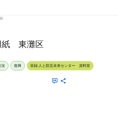
区
用紙 東灘区
状況
復興
収録:人と防災未来センター 資料室