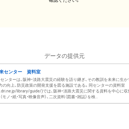
確認ください。
データの提供元
来センター 資料室
センターは、阪神・淡路大震災の経験を語り継ぎ、その教訓を未来に生か
力の向上、防災政策の開発支援を図る施設である。同センターの資料室
/www.dri.ne.jp/library/guide/)では、阪神・淡路大震災に関する資料
モノ・紙・写真・映像音声）、二次資料（図書・雑誌）を検...