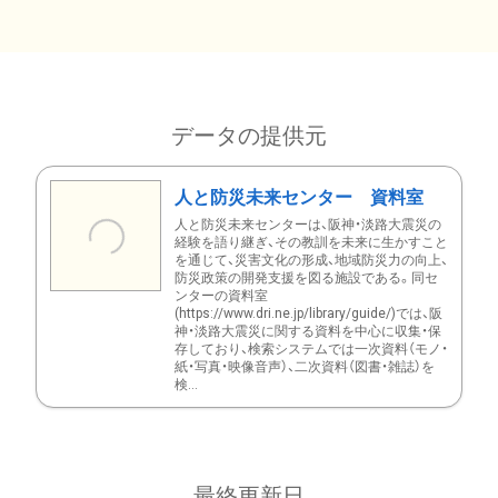
データの提供元
人と防災未来センター 資料室
人と防災未来センターは、阪神・淡路大震災の
経験を語り継ぎ、その教訓を未来に生かすこと
を通じて、災害文化の形成、地域防災力の向上、
防災政策の開発支援を図る施設である。同セ
ンターの資料室
(https://www.dri.ne.jp/library/guide/)では、阪
神・淡路大震災に関する資料を中心に収集・保
存しており、検索システムでは一次資料（モノ・
紙・写真・映像音声）、二次資料（図書・雑誌）を
検...
最終更新日