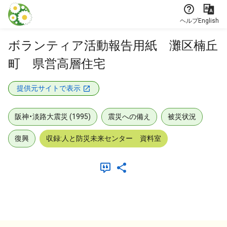
本文に飛ぶ
ヘルプ
English
ボランティア活動報告用紙 灘区楠丘
町 県営高層住宅
提供元サイトで表示
阪神・淡路大震災 (1995)
震災への備え
被災状況
復興
収録:人と防災未来センター 資料室
メタデータ