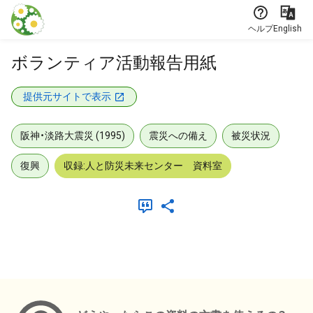
本文に飛ぶ
ヘルプ
English
ボランティア活動報告用紙
提供元サイトで表示
阪神・淡路大震災 (1995)
震災への備え
被災状況
復興
収録:人と防災未来センター 資料室
メタデータ