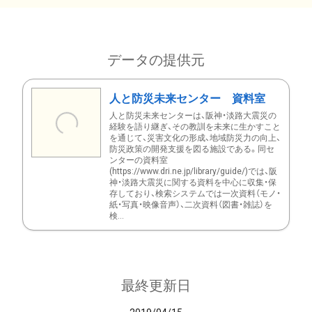
データの提供元
人と防災未来センター 資料室
人と防災未来センターは、阪神・淡路大震災の
経験を語り継ぎ、その教訓を未来に生かすこと
を通じて、災害文化の形成、地域防災力の向上、
防災政策の開発支援を図る施設である。同セ
ンターの資料室
(https://www.dri.ne.jp/library/guide/)では、阪
神・淡路大震災に関する資料を中心に収集・保
存しており、検索システムでは一次資料（モノ・
紙・写真・映像音声）、二次資料（図書・雑誌）を
検...
最終更新日