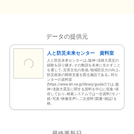
データの提供元
人と防災未来センター 資料室
人と防災未来センターは、阪神・淡路大震災の
経験を語り継ぎ、その教訓を未来に生かすこと
を通じて、災害文化の形成、地域防災力の向上、
防災政策の開発支援を図る施設である。同セ
ンターの資料室
(https://www.dri.ne.jp/library/guide/)では、阪
神・淡路大震災に関する資料を中心に収集・保
存しており、検索システムでは一次資料（モノ・
紙・写真・映像音声）、二次資料（図書・雑誌）を
検...
最終更新日