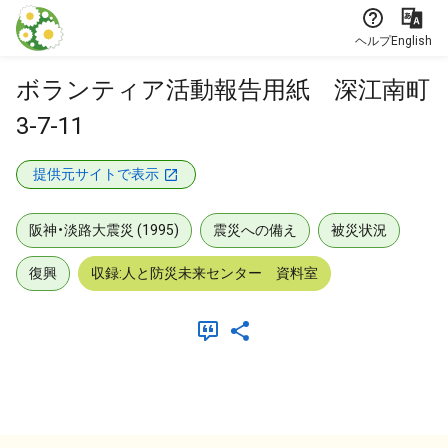
本文に飛ぶ
ヘルプ
English
ボランティア活動報告用紙 深江南町
3-7-11
提供元サイトで表示
阪神・淡路大震災 (1995)
震災への備え
被災状況
復興
収録:人と防災未来センター 資料室
メタデータ