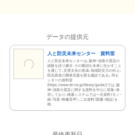
データの提供元
人と防災未来センター 資料室
人と防災未来センターは、阪神・淡路大震災の
経験を語り継ぎ、その教訓を未来に生かすこと
を通じて、災害文化の形成、地域防災力の向上、
防災政策の開発支援を図る施設である。同セ
ンターの資料室
(https://www.dri.ne.jp/library/guide/)では、阪
神・淡路大震災に関する資料を中心に収集・保
存しており、検索システムでは一次資料（モノ・
紙・写真・映像音声）、二次資料（図書・雑誌）を
検...
最終更新日