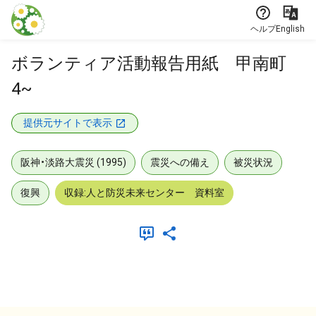
本文に飛ぶ
ヘルプ
English
ボランティア活動報告用紙 甲南町
4~
提供元サイトで表示
阪神・淡路大震災 (1995)
震災への備え
被災状況
復興
収録:人と防災未来センター 資料室
メタデータ