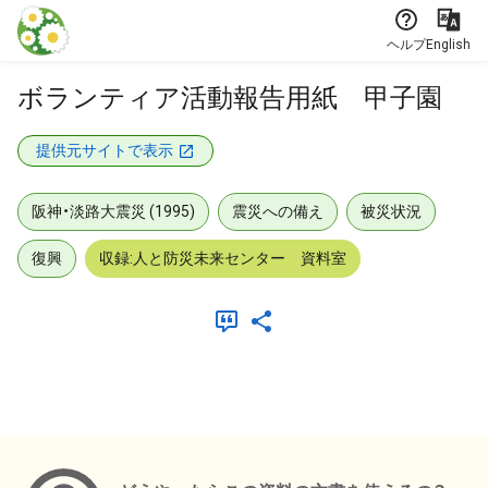
本文に飛ぶ
ヘルプ
English
ボランティア活動報告用紙 甲子園
提供元サイトで表示
阪神・淡路大震災 (1995)
震災への備え
被災状況
復興
収録:人と防災未来センター 資料室
メタデータ