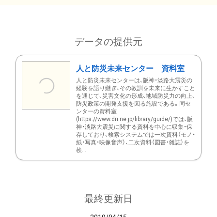
データの提供元
人と防災未来センター 資料室
人と防災未来センターは、阪神・淡路大震災の
経験を語り継ぎ、その教訓を未来に生かすこと
を通じて、災害文化の形成、地域防災力の向上、
防災政策の開発支援を図る施設である。同セ
ンターの資料室
(https://www.dri.ne.jp/library/guide/)では、阪
神・淡路大震災に関する資料を中心に収集・保
存しており、検索システムでは一次資料（モノ・
紙・写真・映像音声）、二次資料（図書・雑誌）を
検...
最終更新日