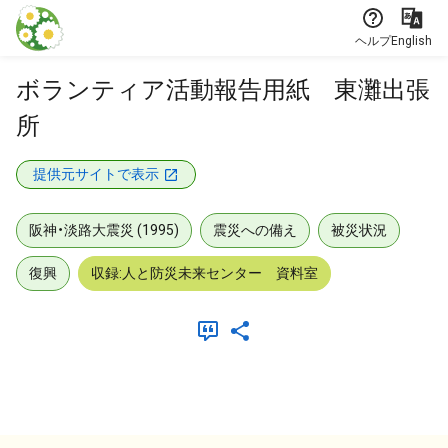
本文に飛ぶ
ヘルプ
English
ボランティア活動報告用紙 東灘出張
所
提供元サイトで表示
阪神・淡路大震災 (1995)
震災への備え
被災状況
復興
収録:人と防災未来センター 資料室
メタデータ