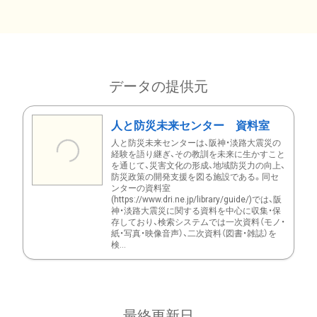
データの提供元
人と防災未来センター 資料室
人と防災未来センターは、阪神・淡路大震災の
経験を語り継ぎ、その教訓を未来に生かすこと
を通じて、災害文化の形成、地域防災力の向上、
防災政策の開発支援を図る施設である。同セ
ンターの資料室
(https://www.dri.ne.jp/library/guide/)では、阪
神・淡路大震災に関する資料を中心に収集・保
存しており、検索システムでは一次資料（モノ・
紙・写真・映像音声）、二次資料（図書・雑誌）を
検...
最終更新日