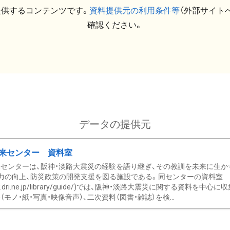
提供するコンテンツです。
資料提供元の利用条件等
（外部サイト
確認ください。
データの提供元
来センター 資料室
センターは、阪神・淡路大震災の経験を語り継ぎ、その教訓を未来に生か
力の向上、防災政策の開発支援を図る施設である。同センターの資料室
/www.dri.ne.jp/library/guide/)では、阪神・淡路大震災に関する資料
モノ・紙・写真・映像音声）、二次資料（図書・雑誌）を検...