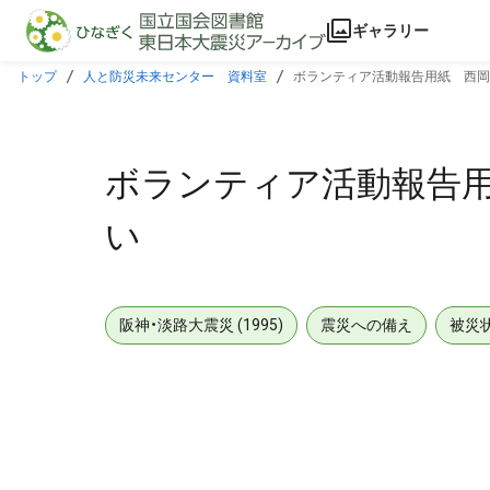
本文に飛ぶ
ギャラリー
トップ
人と防災未来センター 資料室
ボランティア活動報告用紙 西岡本
ボランティア活動報告用紙
い
阪神・淡路大震災 (1995)
震災への備え
被災