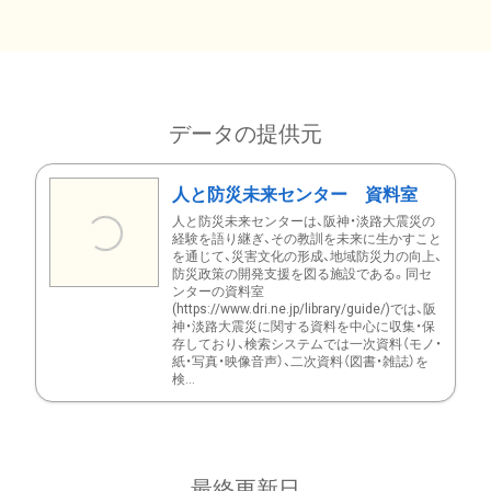
データの提供元
人と防災未来センター 資料室
人と防災未来センターは、阪神・淡路大震災の
経験を語り継ぎ、その教訓を未来に生かすこと
を通じて、災害文化の形成、地域防災力の向上、
防災政策の開発支援を図る施設である。同セ
ンターの資料室
(https://www.dri.ne.jp/library/guide/)では、阪
神・淡路大震災に関する資料を中心に収集・保
存しており、検索システムでは一次資料（モノ・
紙・写真・映像音声）、二次資料（図書・雑誌）を
検...
最終更新日