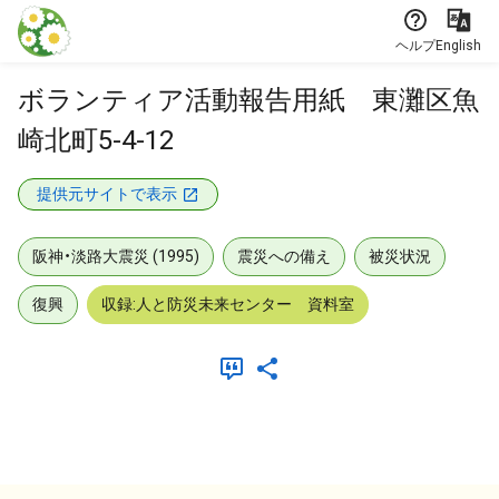
本文に飛ぶ
ヘルプ
English
ボランティア活動報告用紙 東灘区魚
崎北町5-4-12
提供元サイトで表示
阪神・淡路大震災 (1995)
震災への備え
被災状況
復興
収録:人と防災未来センター 資料室
メタデータ