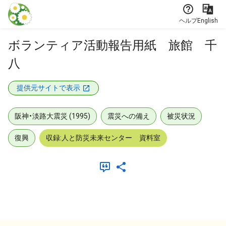
本文に飛ぶ
ヘルプ
English
ボランティア活動報告用紙 旅館 千
八
提供元サイトで表示
阪神・淡路大震災 (1995)
震災への備え
被災状況
復興
収録:人と防災未来センター 資料室
メタデータ