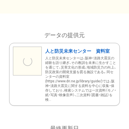
データの提供元
人と防災未来センター 資料室
人と防災未来センターは、阪神・淡路大震災の
経験を語り継ぎ、その教訓を未来に生かすこと
を通じて、災害文化の形成、地域防災力の向上、
防災政策の開発支援を図る施設である。同セ
ンターの資料室
(https://www.dri.ne.jp/library/guide/)では、阪
神・淡路大震災に関する資料を中心に収集・保
存しており、検索システムでは一次資料（モノ・
紙・写真・映像音声）、二次資料（図書・雑誌）を
検...
最終更新日