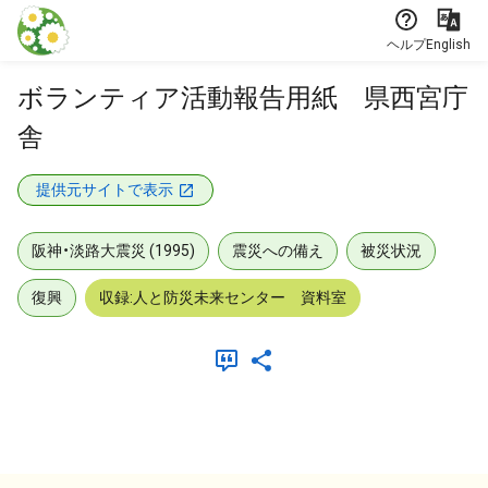
本文に飛ぶ
ヘルプ
English
ボランティア活動報告用紙 県西宮庁
舎
提供元サイトで表示
阪神・淡路大震災 (1995)
震災への備え
被災状況
復興
収録:人と防災未来センター 資料室
メタデータ