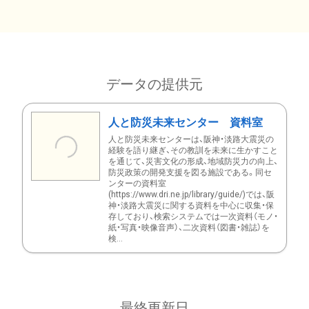
データの提供元
人と防災未来センター 資料室
人と防災未来センターは、阪神・淡路大震災の
経験を語り継ぎ、その教訓を未来に生かすこと
を通じて、災害文化の形成、地域防災力の向上、
防災政策の開発支援を図る施設である。同セ
ンターの資料室
(https://www.dri.ne.jp/library/guide/)では、阪
神・淡路大震災に関する資料を中心に収集・保
存しており、検索システムでは一次資料（モノ・
紙・写真・映像音声）、二次資料（図書・雑誌）を
検...
最終更新日