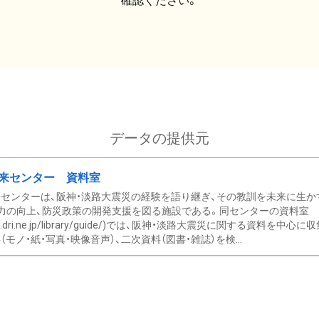
確認ください。
データの提供元
来センター 資料室
センターは、阪神・淡路大震災の経験を語り継ぎ、その教訓を未来に生か
力の向上、防災政策の開発支援を図る施設である。同センターの資料室
/www.dri.ne.jp/library/guide/)では、阪神・淡路大震災に関する資料
モノ・紙・写真・映像音声）、二次資料（図書・雑誌）を検...