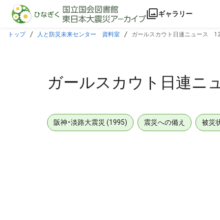
本文に飛ぶ
ギャラリー
トップ
人と防災未来センター 資料室
ガールスカウト日連ニュース 12
ガールスカウト日連ニュ
阪神・淡路大震災 (1995)
震災への備え
被災
メタデータ