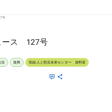
7号
ース 127号
状況
復興
収録:人と防災未来センター 資料室