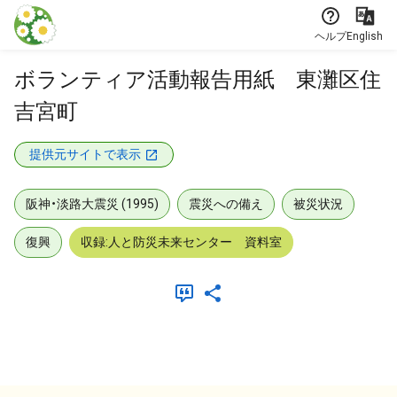
本文に飛ぶ
ヘルプ
English
ボランティア活動報告用紙 東灘区住
吉宮町
提供元サイトで表示
阪神・淡路大震災 (1995)
震災への備え
被災状況
復興
収録:人と防災未来センター 資料室
メタデータ