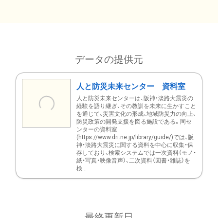
データの提供元
人と防災未来センター 資料室
人と防災未来センターは、阪神・淡路大震災の
経験を語り継ぎ、その教訓を未来に生かすこと
を通じて、災害文化の形成、地域防災力の向上、
防災政策の開発支援を図る施設である。同セ
ンターの資料室
(https://www.dri.ne.jp/library/guide/)では、阪
神・淡路大震災に関する資料を中心に収集・保
存しており、検索システムでは一次資料（モノ・
紙・写真・映像音声）、二次資料（図書・雑誌）を
検...
最終更新日