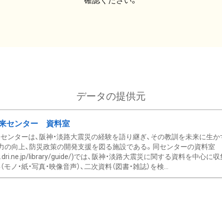
確認ください。
データの提供元
来センター 資料室
センターは、阪神・淡路大震災の経験を語り継ぎ、その教訓を未来に生か
力の向上、防災政策の開発支援を図る施設である。同センターの資料室
/www.dri.ne.jp/library/guide/)では、阪神・淡路大震災に関する資料
モノ・紙・写真・映像音声）、二次資料（図書・雑誌）を検...