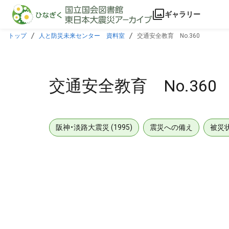
本文に飛ぶ
ギャラリー
トップ
人と防災未来センター 資料室
交通安全教育 No.360
交通安全教育 No.360
阪神・淡路大震災 (1995)
震災への備え
被災
メタデータ