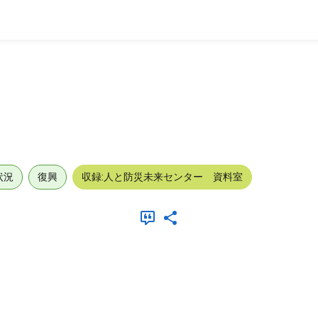
状況
復興
収録:人と防災未来センター 資料室