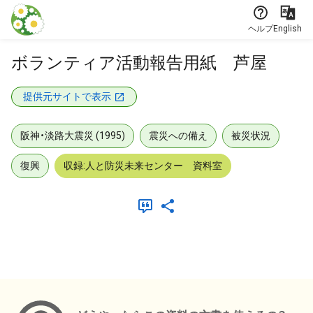
本文に飛ぶ
ヘルプ
English
ボランティア活動報告用紙 芦屋
提供元サイトで表示
阪神・淡路大震災 (1995)
震災への備え
被災状況
復興
収録:人と防災未来センター 資料室
メタデータ