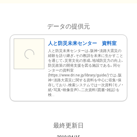
データの提供元
人と防災未来センター 資料室
人と防災未来センターは、阪神・淡路大震災の
経験を語り継ぎ、その教訓を未来に生かすこと
を通じて、災害文化の形成、地域防災力の向上、
防災政策の開発支援を図る施設である。同セ
ンターの資料室
(https://www.dri.ne.jp/library/guide/)では、阪
神・淡路大震災に関する資料を中心に収集・保
存しており、検索システムでは一次資料（モノ・
紙・写真・映像音声）、二次資料（図書・雑誌）を
検...
最終更新日