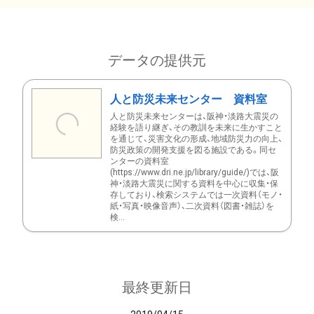
データの提供元
人と防災未来センター 資料室
人と防災未来センターは、阪神・淡路大震災の
経験を語り継ぎ、その教訓を未来に生かすこと
を通じて、災害文化の形成、地域防災力の向上、
防災政策の開発支援を図る施設である。同セ
ンターの資料室
(https://www.dri.ne.jp/library/guide/)では、阪
神・淡路大震災に関する資料を中心に収集・保
存しており、検索システムでは一次資料（モノ・
紙・写真・映像音声）、二次資料（図書・雑誌）を
検...
最終更新日