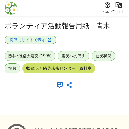
本文に飛ぶ
ヘルプ
English
ボランティア活動報告用紙 青木
提供元サイトで表示
阪神・淡路大震災 (1995)
震災への備え
被災状況
復興
収録:人と防災未来センター 資料室
メタデータ