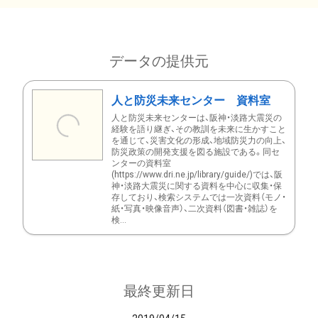
データの提供元
人と防災未来センター 資料室
人と防災未来センターは、阪神・淡路大震災の
経験を語り継ぎ、その教訓を未来に生かすこと
を通じて、災害文化の形成、地域防災力の向上、
防災政策の開発支援を図る施設である。同セ
ンターの資料室
(https://www.dri.ne.jp/library/guide/)では、阪
神・淡路大震災に関する資料を中心に収集・保
存しており、検索システムでは一次資料（モノ・
紙・写真・映像音声）、二次資料（図書・雑誌）を
検...
最終更新日