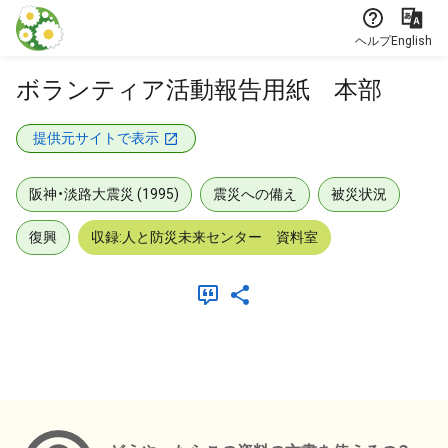
本文に飛ぶ
ヘルプ
English
ボランティア活動報告用紙 本部
提供元サイトで表示
阪神・淡路大震災 (1995)
震災への備え
被災状況
復興
収録:人と防災未来センター 資料室
メタデータ