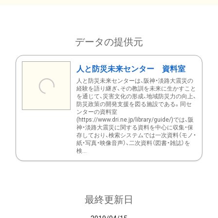
データの提供元
人と防災未来センター 資料室
人と防災未来センターは、阪神・淡路大震災の
経験を語り継ぎ、その教訓を未来に生かすこと
を通じて、災害文化の形成、地域防災力の向上、
防災政策の開発支援を図る施設である。同セ
ンターの資料室
(https://www.dri.ne.jp/library/guide/)では、阪
神・淡路大震災に関する資料を中心に収集・保
存しており、検索システムでは一次資料（モノ・
紙・写真・映像音声）、二次資料（図書・雑誌）を
検...
最終更新日