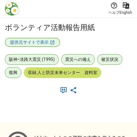
本文に飛ぶ
ヘルプ
English
ボランティア活動報告用紙
提供元サイトで表示
阪神・淡路大震災 (1995)
震災への備え
被災状況
復興
収録:人と防災未来センター 資料室
メタデータ