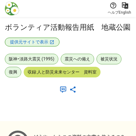
本文に飛ぶ
ヘルプ
English
ボランティア活動報告用紙 地蔵公園
提供元サイトで表示
阪神・淡路大震災 (1995)
震災への備え
被災状況
復興
収録:人と防災未来センター 資料室
メタデータ