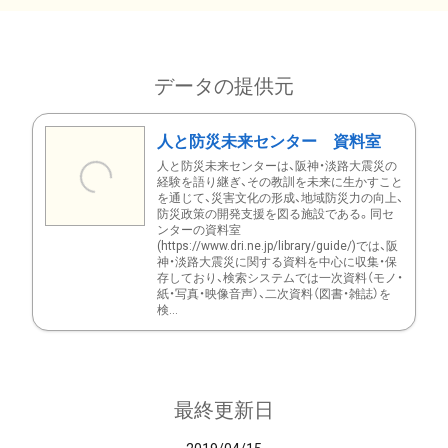
データの提供元
人と防災未来センター 資料室
人と防災未来センターは、阪神・淡路大震災の
経験を語り継ぎ、その教訓を未来に生かすこと
を通じて、災害文化の形成、地域防災力の向上、
防災政策の開発支援を図る施設である。同セ
ンターの資料室
(https://www.dri.ne.jp/library/guide/)では、阪
神・淡路大震災に関する資料を中心に収集・保
存しており、検索システムでは一次資料（モノ・
紙・写真・映像音声）、二次資料（図書・雑誌）を
検...
最終更新日