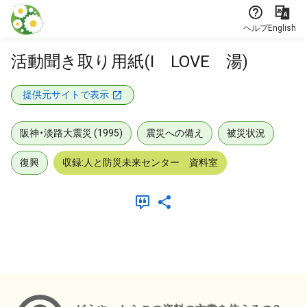
本文に飛ぶ
ヘルプ
English
活動聞き取り用紙(I LOVE 湯)
提供元サイトで表示
阪神・淡路大震災 (1995)
震災への備え
被災状況
復興
収録:人と防災未来センター 資料室
メタデータ