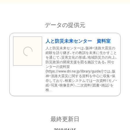
データの提供元
人と防災未来センター 資料室
人と防災未来センターは、阪神・淡路大震災の
経験を語り継ぎ、その教訓を未来に生かすこと
を通じて、災害文化の形成、地域防災力の向上、
防災政策の開発支援を図る施設である。同セ
ンターの資料室
(https://www.dri.ne.jp/library/guide/)では、阪
神・淡路大震災に関する資料を中心に収集・保
存しており、検索システムでは一次資料（モノ・
紙・写真・映像音声）、二次資料（図書・雑誌）を
検...
最終更新日