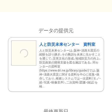
データの提供元
人と防災未来センター 資料室
人と防災未来センターは、阪神・淡路大震災の
経験を語り継ぎ、その教訓を未来に生かすこと
を通じて、災害文化の形成、地域防災力の向上、
防災政策の開発支援を図る施設である。同セ
ンターの資料室
(https://www.dri.ne.jp/library/guide/)では、阪
神・淡路大震災に関する資料を中心に収集・保
存しており、検索システムでは一次資料（モノ・
紙・写真・映像音声）、二次資料（図書・雑誌）を
検...
最終更新日