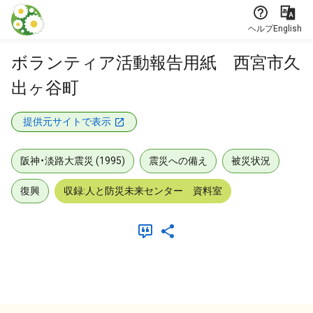
本文に飛ぶ
ヘルプ
English
ボランティア活動報告用紙 西宮市久
出ヶ谷町
提供元サイトで表示
阪神・淡路大震災 (1995)
震災への備え
被災状況
復興
収録:人と防災未来センター 資料室
メタデータ