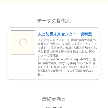
データの提供元
人と防災未来センター 資料室
人と防災未来センターは、阪神・淡路大震災の
経験を語り継ぎ、その教訓を未来に生かすこと
を通じて、災害文化の形成、地域防災力の向上、
防災政策の開発支援を図る施設である。同セ
ンターの資料室
(https://www.dri.ne.jp/library/guide/)では、阪
神・淡路大震災に関する資料を中心に収集・保
存しており、検索システムでは一次資料（モノ・
紙・写真・映像音声）、二次資料（図書・雑誌）を
検...
最終更新日