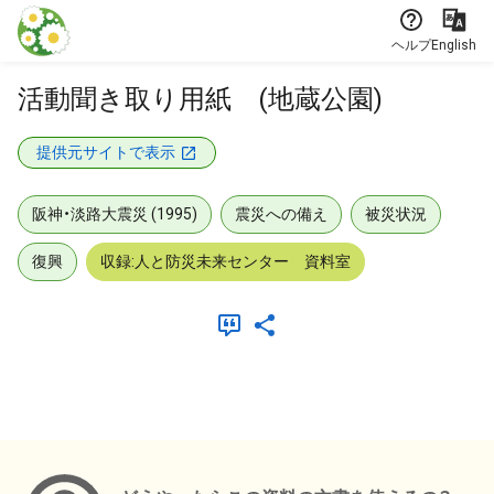
本文に飛ぶ
ヘルプ
English
活動聞き取り用紙 (地蔵公園)
提供元サイトで表示
阪神・淡路大震災 (1995)
震災への備え
被災状況
復興
収録:人と防災未来センター 資料室
メタデータ