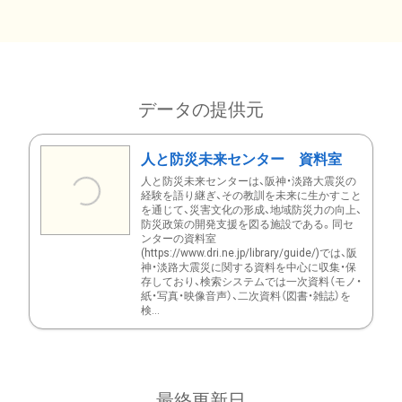
データの提供元
人と防災未来センター 資料室
人と防災未来センターは、阪神・淡路大震災の
経験を語り継ぎ、その教訓を未来に生かすこと
を通じて、災害文化の形成、地域防災力の向上、
防災政策の開発支援を図る施設である。同セ
ンターの資料室
(https://www.dri.ne.jp/library/guide/)では、阪
神・淡路大震災に関する資料を中心に収集・保
存しており、検索システムでは一次資料（モノ・
紙・写真・映像音声）、二次資料（図書・雑誌）を
検...
最終更新日