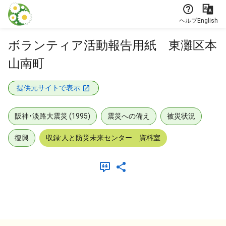
本文に飛ぶ
ヘルプ
English
ボランティア活動報告用紙 東灘区本
山南町
提供元サイトで表示
阪神・淡路大震災 (1995)
震災への備え
被災状況
復興
収録:人と防災未来センター 資料室
メタデータ