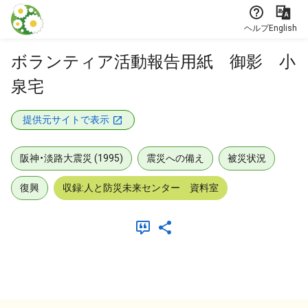
本文に飛ぶ
ヘルプ
English
ボランティア活動報告用紙 御影 小
泉宅
提供元サイトで表示
阪神・淡路大震災 (1995)
震災への備え
被災状況
復興
収録:人と防災未来センター 資料室
メタデータ