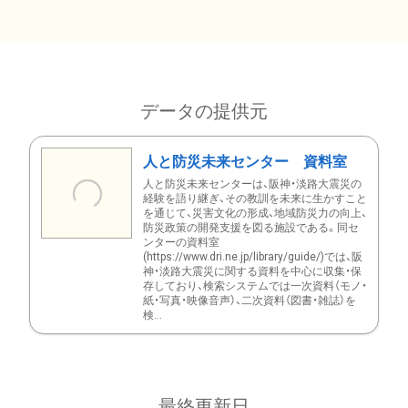
データの提供元
人と防災未来センター 資料室
人と防災未来センターは、阪神・淡路大震災の
経験を語り継ぎ、その教訓を未来に生かすこと
を通じて、災害文化の形成、地域防災力の向上、
防災政策の開発支援を図る施設である。同セ
ンターの資料室
(https://www.dri.ne.jp/library/guide/)では、阪
神・淡路大震災に関する資料を中心に収集・保
存しており、検索システムでは一次資料（モノ・
紙・写真・映像音声）、二次資料（図書・雑誌）を
検...
最終更新日