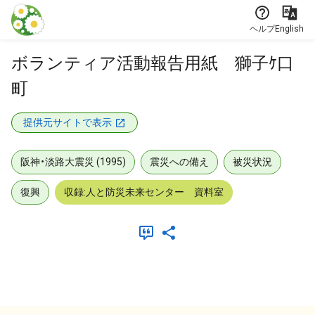
本文に飛ぶ
ヘルプ
English
ボランティア活動報告用紙 獅子ｹ口
町
提供元サイトで表示
阪神・淡路大震災 (1995)
震災への備え
被災状況
復興
収録:人と防災未来センター 資料室
メタデータ