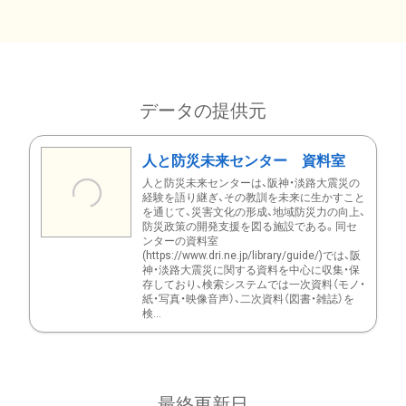
データの提供元
人と防災未来センター 資料室
人と防災未来センターは、阪神・淡路大震災の
経験を語り継ぎ、その教訓を未来に生かすこと
を通じて、災害文化の形成、地域防災力の向上、
防災政策の開発支援を図る施設である。同セ
ンターの資料室
(https://www.dri.ne.jp/library/guide/)では、阪
神・淡路大震災に関する資料を中心に収集・保
存しており、検索システムでは一次資料（モノ・
紙・写真・映像音声）、二次資料（図書・雑誌）を
検...
最終更新日