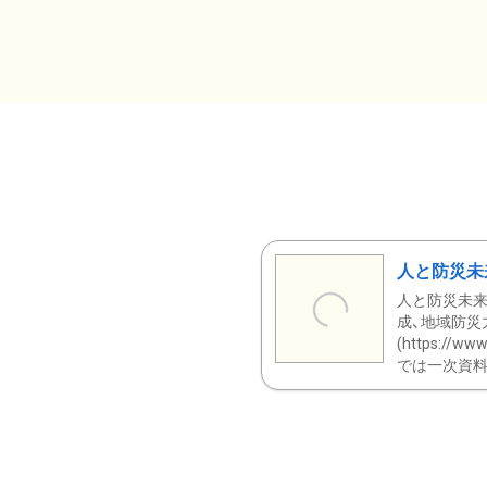
人と防災未
人と防災未来
成、地域防災
(https:/
では一次資料（