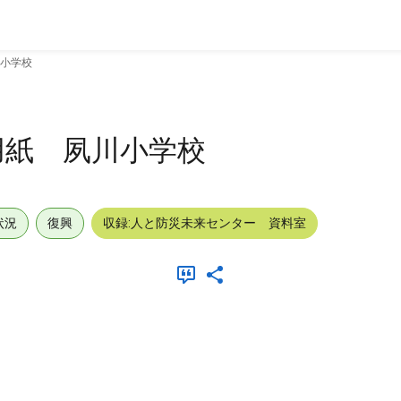
小学校
用紙 夙川小学校
状況
復興
収録:人と防災未来センター 資料室