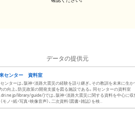
確認ください。
データの提供元
来センター 資料室
センターは、阪神・淡路大震災の経験を語り継ぎ、その教訓を未来に生か
力の向上、防災政策の開発支援を図る施設である。同センターの資料室
/www.dri.ne.jp/library/guide/)では、阪神・淡路大震災に関する資料
モノ・紙・写真・映像音声）、二次資料（図書・雑誌）を検...