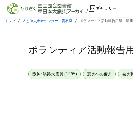
本文に飛ぶ
ギャラリー
トップ
人と防災未来センター 資料室
ボランティア活動報告用紙 夙川
ボランティア活動報告
阪神・淡路大震災 (1995)
震災への備え
被災
メタデータ