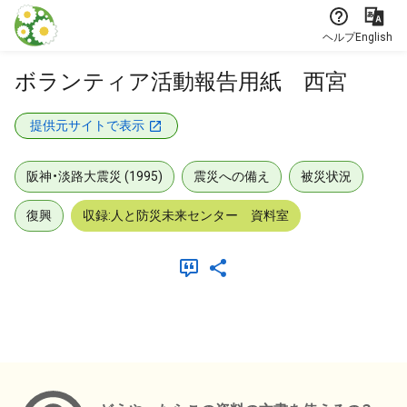
本文に飛ぶ
ヘルプ
English
ボランティア活動報告用紙 西宮
提供元サイトで表示
阪神・淡路大震災 (1995)
震災への備え
被災状況
復興
収録:人と防災未来センター 資料室
メタデータ