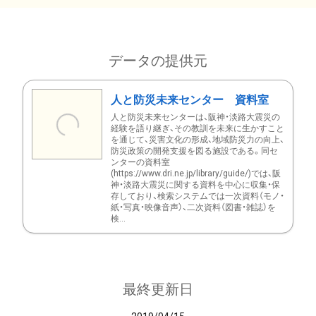
データの提供元
人と防災未来センター 資料室
人と防災未来センターは、阪神・淡路大震災の
経験を語り継ぎ、その教訓を未来に生かすこと
を通じて、災害文化の形成、地域防災力の向上、
防災政策の開発支援を図る施設である。同セ
ンターの資料室
(https://www.dri.ne.jp/library/guide/)では、阪
神・淡路大震災に関する資料を中心に収集・保
存しており、検索システムでは一次資料（モノ・
紙・写真・映像音声）、二次資料（図書・雑誌）を
検...
最終更新日