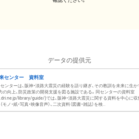
確認ください。
データの提供元
来センター 資料室
センターは、阪神・淡路大震災の経験を語り継ぎ、その教訓を未来に生か
力の向上、防災政策の開発支援を図る施設である。同センターの資料室
/www.dri.ne.jp/library/guide/)では、阪神・淡路大震災に関する資料
モノ・紙・写真・映像音声）、二次資料（図書・雑誌）を検...