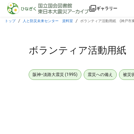
本文に飛ぶ
ギャラリー
トップ
人と防災未来センター 資料室
ボランティア活動用紙 (神戸市
ボランティア活動用紙 
阪神・淡路大震災 (1995)
震災への備え
被災
メタデータ