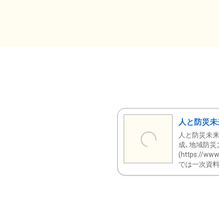
人と防災未
人と防災未来
成、地域防災
(https:/
では一次資料（