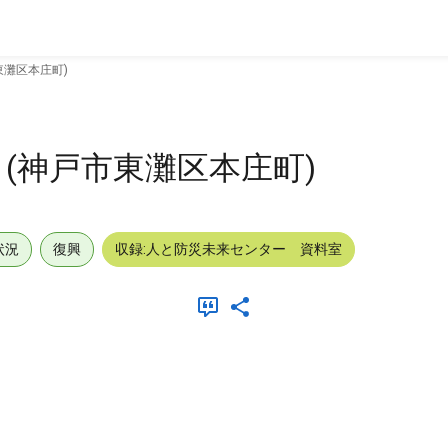
東灘区本庄町)
(神戸市東灘区本庄町)
状況
復興
収録:人と防災未来センター 資料室