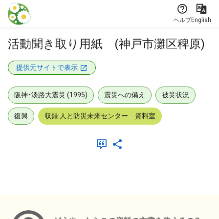
本文に飛ぶ
ヘルプ
English
活動聞き取り用紙 (神戸市灘区稗原)
提供元サイトで表示
阪神・淡路大震災 (1995)
震災への備え
被災状況
復興
収録:人と防災未来センター 資料室
メタデータ