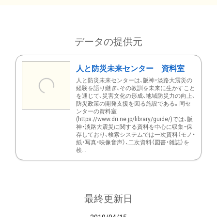
データの提供元
人と防災未来センター 資料室
人と防災未来センターは、阪神・淡路大震災の
経験を語り継ぎ、その教訓を未来に生かすこと
を通じて、災害文化の形成、地域防災力の向上、
防災政策の開発支援を図る施設である。同セ
ンターの資料室
(https://www.dri.ne.jp/library/guide/)では、阪
神・淡路大震災に関する資料を中心に収集・保
存しており、検索システムでは一次資料（モノ・
紙・写真・映像音声）、二次資料（図書・雑誌）を
検...
最終更新日