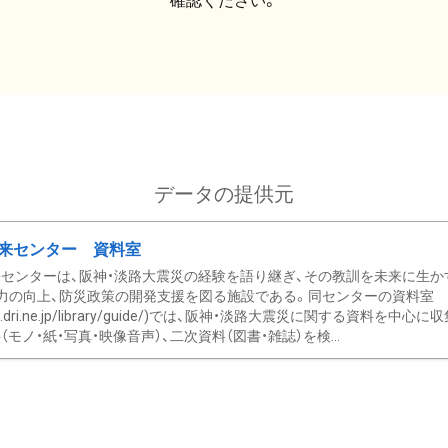
確認ください。
データの提供元
来センター 資料室
センターは、阪神・淡路大震災の経験を語り継ぎ、その教訓を未来に生か
力の向上、防災政策の開発支援を図る施設である。同センターの資料室
/www.dri.ne.jp/library/guide/)では、阪神・淡路大震災に関する資料
モノ・紙・写真・映像音声）、二次資料（図書・雑誌）を検...