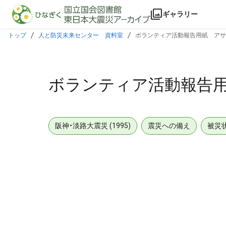
本文に飛ぶ
ギャラリー
トップ
人と防災未来センター 資料室
ボランティア活動報告用紙 アサ
ボランティア活動報告
阪神・淡路大震災 (1995)
震災への備え
被災
メタデータ