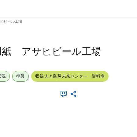
ヒビール工場
用紙 アサヒビール工場
状況
復興
収録:人と防災未来センター 資料室