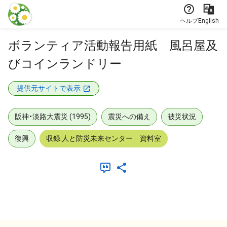
本文に飛ぶ
ヘルプ
English
ボランティア活動報告用紙 風呂屋及
びコインランドリー
提供元サイトで表示
阪神・淡路大震災 (1995)
震災への備え
被災状況
復興
収録:人と防災未来センター 資料室
メタデータ