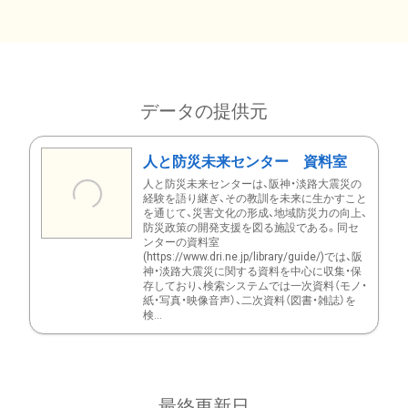
データの提供元
人と防災未来センター 資料室
人と防災未来センターは、阪神・淡路大震災の
経験を語り継ぎ、その教訓を未来に生かすこと
を通じて、災害文化の形成、地域防災力の向上、
防災政策の開発支援を図る施設である。同セ
ンターの資料室
(https://www.dri.ne.jp/library/guide/)では、阪
神・淡路大震災に関する資料を中心に収集・保
存しており、検索システムでは一次資料（モノ・
紙・写真・映像音声）、二次資料（図書・雑誌）を
検...
最終更新日