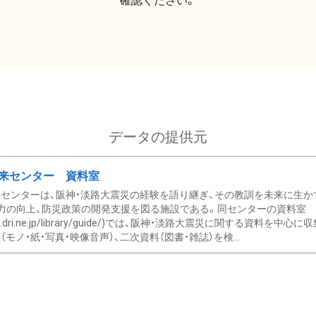
確認ください。
データの提供元
来センター 資料室
センターは、阪神・淡路大震災の経験を語り継ぎ、その教訓を未来に生か
力の向上、防災政策の開発支援を図る施設である。同センターの資料室
/www.dri.ne.jp/library/guide/)では、阪神・淡路大震災に関する資料
モノ・紙・写真・映像音声）、二次資料（図書・雑誌）を検...