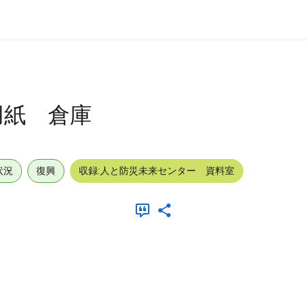
用紙 倉庫
状況
復興
収録:人と防災未来センター 資料室