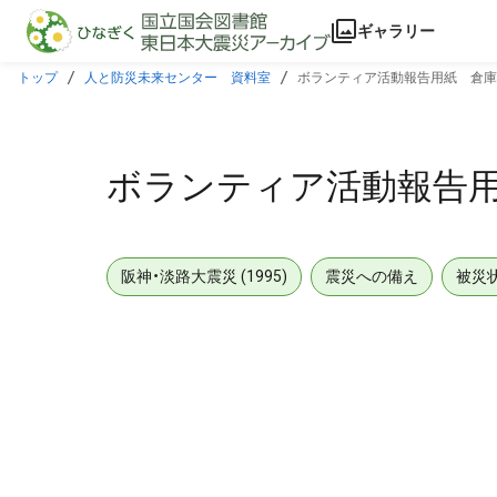
本文に飛ぶ
ギャラリー
トップ
人と防災未来センター 資料室
ボランティア活動報告用紙 倉庫
ボランティア活動報告
阪神・淡路大震災 (1995)
震災への備え
被災
メタデータ