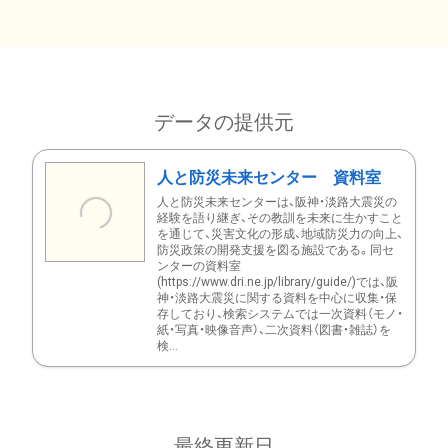
データの提供元
人と防災未来センター 資料室
人と防災未来センターは、阪神・淡路大震災の
経験を語り継ぎ、その教訓を未来に生かすこと
を通じて、災害文化の形成、地域防災力の向上、
防災政策の開発支援を図る施設である。同セ
ンターの資料室
(https://www.dri.ne.jp/library/guide/)では、阪
神・淡路大震災に関する資料を中心に収集・保
存しており、検索システムでは一次資料（モノ・
紙・写真・映像音声）、二次資料（図書・雑誌）を
検...
最終更新日