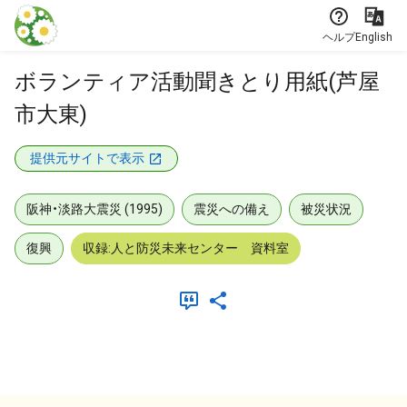
本文に飛ぶ
ヘルプ
English
ボランティア活動聞きとり用紙(芦屋
市大東)
提供元サイトで表示
阪神・淡路大震災 (1995)
震災への備え
被災状況
復興
収録:人と防災未来センター 資料室
メタデータ