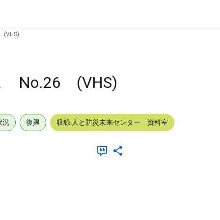
(VHS)
o.26 (VHS)
状況
復興
収録:人と防災未来センター 資料室