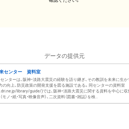
確認ください。
データの提供元
来センター 資料室
センターは、阪神・淡路大震災の経験を語り継ぎ、その教訓を未来に生か
力の向上、防災政策の開発支援を図る施設である。同センターの資料室
/www.dri.ne.jp/library/guide/)では、阪神・淡路大震災に関する資料
モノ・紙・写真・映像音声）、二次資料（図書・雑誌）を検...