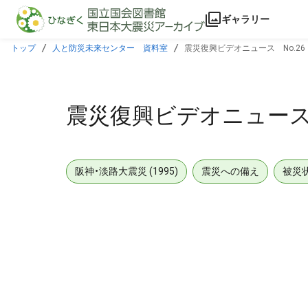
本文に飛ぶ
ギャラリー
トップ
人と防災未来センター 資料室
震災復興ビデオニュース No.26 
震災復興ビデオニュース N
阪神・淡路大震災 (1995)
震災への備え
被災
メタデータ