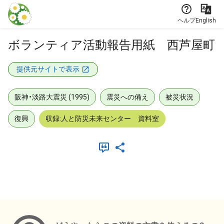
本文に飛ぶ
ヘルプ
English
ボランティア活動報告用紙 西芦屋町
提供元サイトで表示
阪神・淡路大震災 (1995)
震災への備え
被災状況
復興
収録:人と防災未来センター 資料室
メタデータ