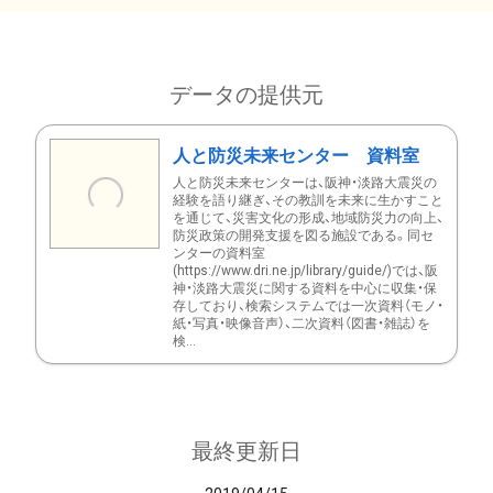
データの提供元
人と防災未来センター 資料室
人と防災未来センターは、阪神・淡路大震災の
経験を語り継ぎ、その教訓を未来に生かすこと
を通じて、災害文化の形成、地域防災力の向上、
防災政策の開発支援を図る施設である。同セ
ンターの資料室
(https://www.dri.ne.jp/library/guide/)では、阪
神・淡路大震災に関する資料を中心に収集・保
存しており、検索システムでは一次資料（モノ・
紙・写真・映像音声）、二次資料（図書・雑誌）を
検...
最終更新日