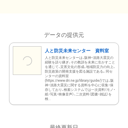
データの提供元
人と防災未来センター 資料室
人と防災未来センターは、阪神・淡路大震災の
経験を語り継ぎ、その教訓を未来に生かすこと
を通じて、災害文化の形成、地域防災力の向上、
防災政策の開発支援を図る施設である。同セ
ンターの資料室
(https://www.dri.ne.jp/library/guide/)では、阪
神・淡路大震災に関する資料を中心に収集・保
存しており、検索システムでは一次資料（モノ・
紙・写真・映像音声）、二次資料（図書・雑誌）を
検...
最終更新日