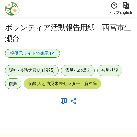
本文に飛ぶ
ヘルプ
English
ボランティア活動報告用紙 西宮市生
瀬台
提供元サイトで表示
阪神・淡路大震災 (1995)
震災への備え
被災状況
復興
収録:人と防災未来センター 資料室
メタデータ