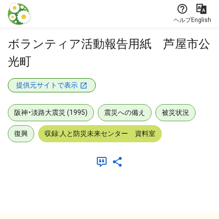
本文に飛ぶ
ヘルプ
English
ボランティア活動報告用紙 芦屋市公
光町
提供元サイトで表示
阪神・淡路大震災 (1995)
震災への備え
被災状況
復興
収録:人と防災未来センター 資料室
メタデータ