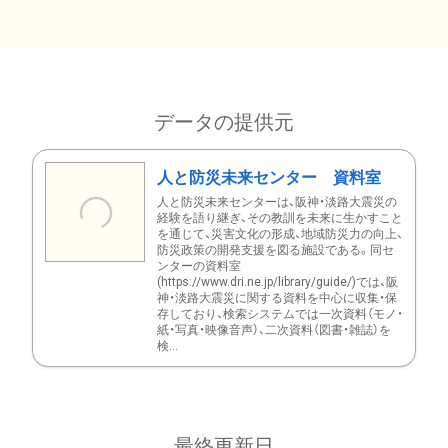
データの提供元
人と防災未来センター 資料室
人と防災未来センターは、阪神・淡路大震災の
経験を語り継ぎ、その教訓を未来に生かすこと
を通じて、災害文化の形成、地域防災力の向上、
防災政策の開発支援を図る施設である。同セ
ンターの資料室
(https://www.dri.ne.jp/library/guide/)では、阪
神・淡路大震災に関する資料を中心に収集・保
存しており、検索システムでは一次資料（モノ・
紙・写真・映像音声）、二次資料（図書・雑誌）を
検...
最終更新日