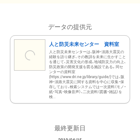
データの提供元
人と防災未来センター 資料室
人と防災未来センターは、阪神・淡路大震災の
経験を語り継ぎ、その教訓を未来に生かすこと
を通じて、災害文化の形成、地域防災力の向上、
防災政策の開発支援を図る施設である。同セ
ンターの資料室
(https://www.dri.ne.jp/library/guide/)では、阪
神・淡路大震災に関する資料を中心に収集・保
存しており、検索システムでは一次資料（モノ・
紙・写真・映像音声）、二次資料（図書・雑誌）を
検...
最終更新日