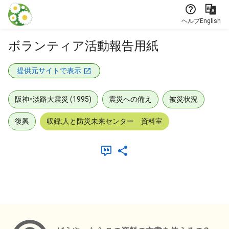
本文に飛ぶ
ヘルプ
English
ボランティア活動報告用紙
提供元サイトで表示
阪神・淡路大震災 (1995)
震災への備え
被災状況
復興
収録:人と防災未来センター 資料室
メタデータ