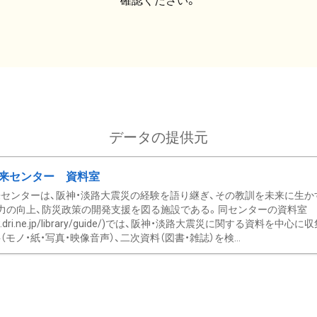
確認ください。
データの提供元
来センター 資料室
センターは、阪神・淡路大震災の経験を語り継ぎ、その教訓を未来に生か
力の向上、防災政策の開発支援を図る施設である。同センターの資料室
/www.dri.ne.jp/library/guide/)では、阪神・淡路大震災に関する資料
モノ・紙・写真・映像音声）、二次資料（図書・雑誌）を検...