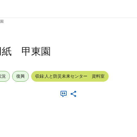
園
用紙 甲東園
状況
復興
収録:人と防災未来センター 資料室