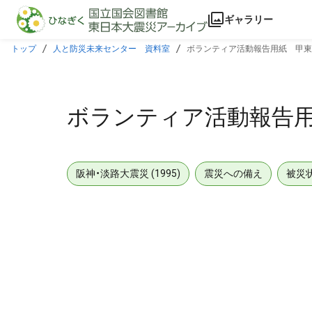
本文に飛ぶ
ギャラリー
トップ
人と防災未来センター 資料室
ボランティア活動報告用紙 甲東
ボランティア活動報告
阪神・淡路大震災 (1995)
震災への備え
被災
メタデータ