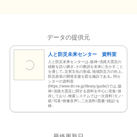
データの提供元
人と防災未来センター 資料室
人と防災未来センターは、阪神・淡路大震災の
経験を語り継ぎ、その教訓を未来に生かすこと
を通じて、災害文化の形成、地域防災力の向上、
防災政策の開発支援を図る施設である。同セ
ンターの資料室
(https://www.dri.ne.jp/library/guide/)では、阪
神・淡路大震災に関する資料を中心に収集・保
存しており、検索システムでは一次資料（モノ・
紙・写真・映像音声）、二次資料（図書・雑誌）を
検...
最終更新日