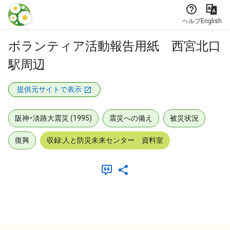
本文に飛ぶ
ヘルプ
English
ボランティア活動報告用紙 西宮北口
駅周辺
提供元サイトで表示
阪神・淡路大震災 (1995)
震災への備え
被災状況
復興
収録:人と防災未来センター 資料室
メタデータ