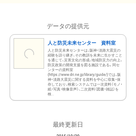
データの提供元
人と防災未来センター 資料室
人と防災未来センターは、阪神・淡路大震災の
経験を語り継ぎ、その教訓を未来に生かすこと
を通じて、災害文化の形成、地域防災力の向上、
防災政策の開発支援を図る施設である。同セ
ンターの資料室
(https://www.dri.ne.jp/library/guide/)では、阪
神・淡路大震災に関する資料を中心に収集・保
存しており、検索システムでは一次資料（モノ・
紙・写真・映像音声）、二次資料（図書・雑誌）を
検...
最終更新日