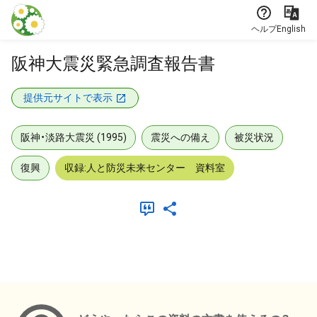
本文に飛ぶ
ヘルプ
English
阪神大震災緊急調査報告書
提供元サイトで表示
阪神・淡路大震災 (1995)
震災への備え
被災状況
復興
収録:人と防災未来センター 資料室
メタデータ