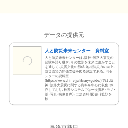
データの提供元
人と防災未来センター 資料室
人と防災未来センターは、阪神・淡路大震災の
経験を語り継ぎ、その教訓を未来に生かすこと
を通じて、災害文化の形成、地域防災力の向上、
防災政策の開発支援を図る施設である。同セ
ンターの資料室
(https://www.dri.ne.jp/library/guide/)では、阪
神・淡路大震災に関する資料を中心に収集・保
存しており、検索システムでは一次資料（モノ・
紙・写真・映像音声）、二次資料（図書・雑誌）を
検...
最終更新日