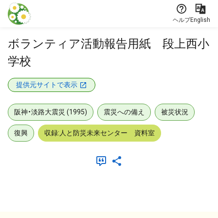
本文に飛ぶ
ヘルプ
English
ボランティア活動報告用紙 段上西小
学校
提供元サイトで表示
阪神・淡路大震災 (1995)
震災への備え
被災状況
復興
収録:人と防災未来センター 資料室
メタデータ