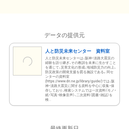
データの提供元
人と防災未来センター 資料室
人と防災未来センターは、阪神・淡路大震災の
経験を語り継ぎ、その教訓を未来に生かすこと
を通じて、災害文化の形成、地域防災力の向上、
防災政策の開発支援を図る施設である。同セ
ンターの資料室
(https://www.dri.ne.jp/library/guide/)では、阪
神・淡路大震災に関する資料を中心に収集・保
存しており、検索システムでは一次資料（モノ・
紙・写真・映像音声）、二次資料（図書・雑誌）を
検...
最終更新日