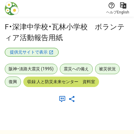
本文に飛ぶ
ヘルプ
English
F・深津中学校・瓦林小学校 ボランテ
ィア活動報告用紙
提供元サイトで表示
阪神・淡路大震災 (1995)
震災への備え
被災状況
復興
収録:人と防災未来センター 資料室
メタデータ