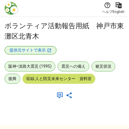
本文に飛ぶ
ヘルプ
English
ボランティア活動報告用紙 神戸市東
灘区北青木
提供元サイトで表示
阪神・淡路大震災 (1995)
震災への備え
被災状況
復興
収録:人と防災未来センター 資料室
メタデータ