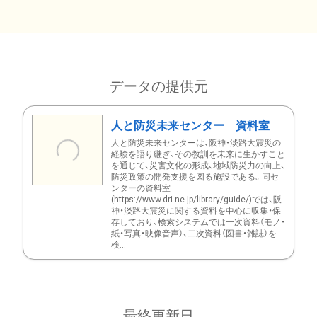
データの提供元
人と防災未来センター 資料室
人と防災未来センターは、阪神・淡路大震災の
経験を語り継ぎ、その教訓を未来に生かすこと
を通じて、災害文化の形成、地域防災力の向上、
防災政策の開発支援を図る施設である。同セ
ンターの資料室
(https://www.dri.ne.jp/library/guide/)では、阪
神・淡路大震災に関する資料を中心に収集・保
存しており、検索システムでは一次資料（モノ・
紙・写真・映像音声）、二次資料（図書・雑誌）を
検...
最終更新日