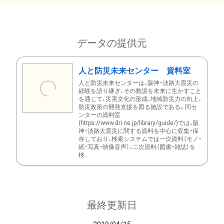
データの提供元
人と防災未来センター 資料室
人と防災未来センターは、阪神・淡路大震災の
経験を語り継ぎ、その教訓を未来に生かすこと
を通じて、災害文化の形成、地域防災力の向上、
防災政策の開発支援を図る施設である。同セ
ンターの資料室
(https://www.dri.ne.jp/library/guide/)では、阪
神・淡路大震災に関する資料を中心に収集・保
存しており、検索システムでは一次資料（モノ・
紙・写真・映像音声）、二次資料（図書・雑誌）を
検...
最終更新日