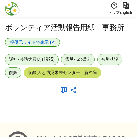
本文に飛ぶ
ヘルプ
English
ボランティア活動報告用紙 事務所
提供元サイトで表示
阪神・淡路大震災 (1995)
震災への備え
被災状況
復興
収録:人と防災未来センター 資料室
メタデータ